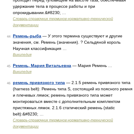
проходит перед туловищем на высоте таза, обеспечивая
удержание тела в процессе работы и при
опрокидывании.&#8230; …
Словарь-справочник терминов нормативно-технической
документации
Ремень-рыба
— У этого термина существуют и другие
44
значения, см. Ремень (значения). ? Сельдяной король
Научная классификация …
Википедия
Ремень, Мария Витальевна
— Мария Ремень …
45
Википедия
ремень привязного типа
— 2.1.5 ремень привязного типа
46
(harness belt): Ремень типа S, состоящий из поясного ремня
и плечевых лямок; ремень привязного типа может
монтироваться вместе с дополнительным комплектом
пристяжных лямок. 2.1.6 статический ремень (static
belt):&#8230; …
Словарь-справочник терминов нормативно-технической
документации