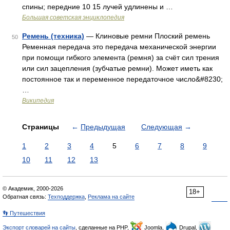
спины; передние 10 15 лучей удлинены и …
Большая советская энциклопедия
Ремень (техника)
— Клиновые ремни Плоский ремень
50
Ременная передача это передача механической энергии
при помощи гибкого элемента (ремня) за счёт сил трения
или сил зацепления (зубчатые ремни). Может иметь как
постоянное так и переменное передаточное число&#8230;
…
Википедия
Страницы
←
Предыдущая
Следующая
→
1
2
3
4
5
6
7
8
9
10
11
12
13
© Академик, 2000-2026
18+
Обратная связь:
Техподдержка
,
Реклама на сайте
👣 Путешествия
Экспорт словарей на сайты
, сделанные на PHP,
Joomla,
Drupal,