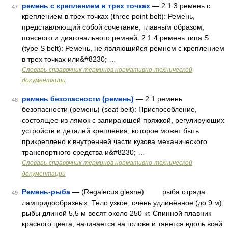
ремень с креплением в трех точках
— 2.1.3 ремень с
47
креплением в трех точках (three point belt): Ремень,
представляющий собой сочетание, главным образом,
поясного и диагонального ремней. 2.1.4 ремень типа S
(type S belt): Ремень, не являющийся ремнем с креплением
в трех точках или&#8230; …
Словарь-справочник терминов нормативно-технической
документации
ремень безопасности (ремень)
— 2.1 ремень
48
безопасности (ремень) (seat belt): Приспособление,
состоящее из лямок с запирающей пряжкой, регулирующих
устройств и деталей крепления, которое может быть
прикреплено к внутренней части кузова механического
транспортного средства и&#8230; …
Словарь-справочник терминов нормативно-технической
документации
Ремень-рыба
— (Regalecus glesne) рыба отряда
49
лампридообразных. Тело узкое, очень удлинённое (до 9 м);
рыбы длиной 5,5 м весят около 250 кг. Спинной плавник
красного цвета, начинается на голове и тянется вдоль всей